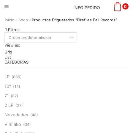
0
INFO PEDIDO
Inicio
Shop
Productos Etiquetados “Fireflies Fall Records”
Filtros
View as:
Grid
List
CATEGORÍAS
LP
(659)
10"
(14)
7"
(87)
2 LP
(27)
Novedades
(48)
Vinilako
(34)