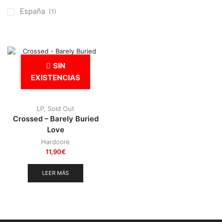
Otros
(38)
España
(1)
Prog
(25)
Punk
(146)
Sludge
(35)
SIN
Stoner
(22)
EXISTENCIAS
Thrash Metal
(108)
LP
,
Sold Out
Crossed – Barely Buried
Love
Hardcore
11,90
€
LEER MÁS