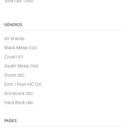
Sold Out
(256)
GÉNEROS
All brands
Black Metal
(122)
Crust
(37)
Death Metal
(159)
Doom
(82)
Emo / Post-HC
(21)
Grindcore
(85)
Hard Rock
(48)
Hardcore
(153)
Heavy Metal
PAÍSES
(91)