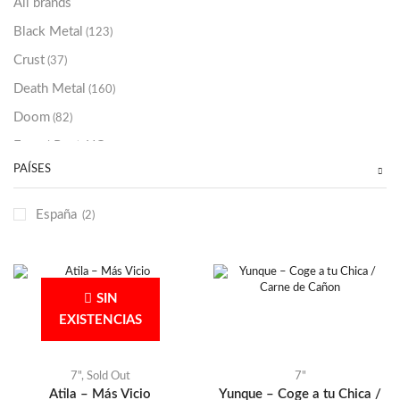
All brands
Black Metal
(123)
Crust
(37)
Death Metal
(160)
Doom
(82)
Emo / Post-HC
(21)
PAÍSES
Grindcore
(85)
Hard Rock
(48)
España
(2)
Hardcore
(153)
Heavy Metal
(91)
Otros
(38)
SIN
Prog
(25)
EXISTENCIAS
Punk
(146)
Sludge
(35)
7"
,
Sold Out
7"
Atila – Más Vicio
Yunque – Coge a tu Chica /