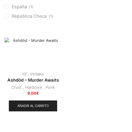
Otros
(38)
España
(1)
Prog
(25)
República Checa
(1)
Punk
(146)
Sludge
(35)
Stoner
(22)
Thrash Metal
(108)
10"
,
Vinilako
Ashdöd – Murder Awaits
Crust
,
Hardcore
,
Punk
9,00
€
AÑADIR AL CARRITO