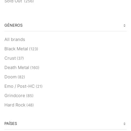
Sold Out
(256)
GÉNEROS
All brands
Black Metal
(123)
Crust
(37)
Death Metal
(160)
Doom
(82)
Emo / Post-HC
(21)
Grindcore
(85)
Hard Rock
(48)
Hardcore
(153)
Heavy Metal
PAÍSES
(91)