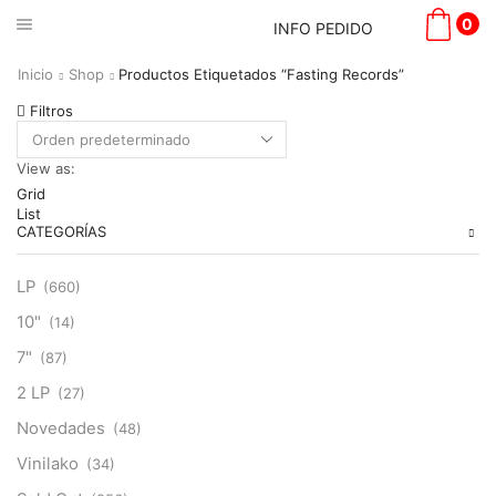
0
INFO PEDIDO
Inicio
Shop
Productos Etiquetados “Fasting Records”
Filtros
View as:
Grid
List
CATEGORÍAS
LP
(660)
10"
(14)
7"
(87)
2 LP
(27)
Novedades
(48)
Vinilako
(34)