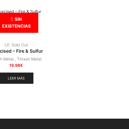
SIN
EXISTENCIAS
LP
,
Sold Out
cised – Fire & Sulfur
h Metal
,
Thrash Metal
19,98
€
LEER MÁS