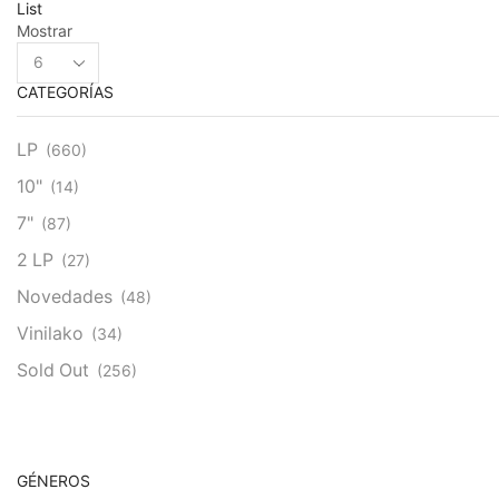
List
Mostrar
Products
per
CATEGORÍAS
page
LP
(660)
10"
(14)
7"
(87)
2 LP
(27)
Novedades
(48)
Vinilako
(34)
Sold Out
(256)
GÉNEROS