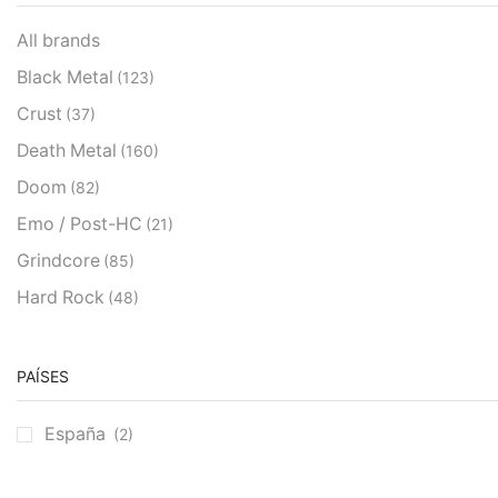
All brands
Black Metal
(123)
Crust
(37)
Death Metal
(160)
Doom
(82)
Emo / Post-HC
(21)
Grindcore
(85)
Hard Rock
(48)
Hardcore
(153)
Heavy Metal
(91)
PAÍSES
Otros
(38)
España
(2)
Prog
(25)
Punk
(146)