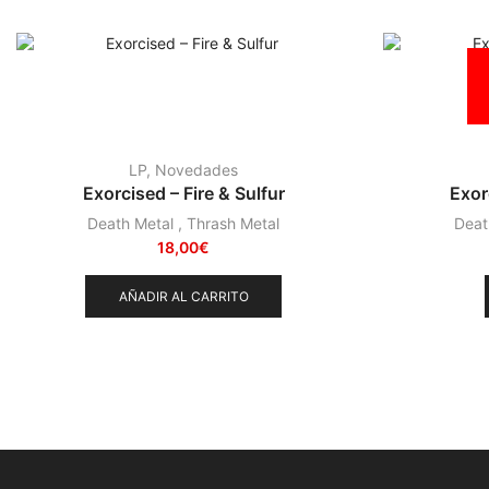
Sludge
(35)
Stoner
(22)
Thrash Metal
(108)
LP
,
Novedades
Exorcised – Fire & Sulfur
Exor
Death Metal
,
Thrash Metal
Deat
18,00
€
AÑADIR AL CARRITO