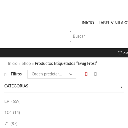
INICIO
LABEL VINILAK
Se
Inicio
Shop
Productos Etiquetados “Ewïg Frost”
Filtros
CATEGORÍAS
LP
(659)
10"
(14)
7"
(87)