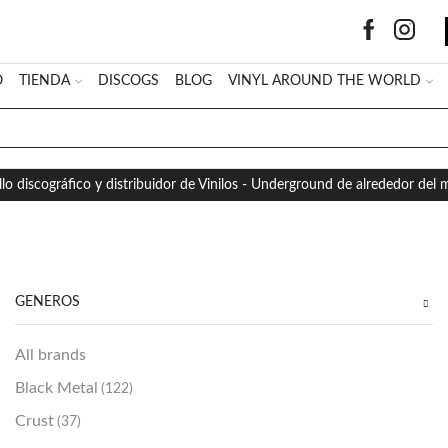
O
TIENDA
DISCOGS
BLOG
VINYL AROUND THE WORLD
SEARCH
INPUT
llo discográfico y distribuidor de Vinilos - Underground de alrededor del
GÉNEROS
All brands
Black Metal
(122)
Crust
(37)