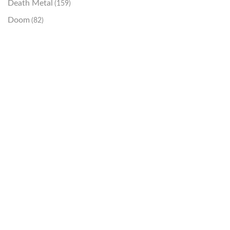
Death Metal
(159)
Doom
(82)
Emo / Post-HC
(21)
Grindcore
(85)
Hard Rock
(48)
Hardcore
(153)
Heavy Metal
(91)
Otros
(38)
Prog
(25)
Punk
(146)
Sludge
(35)
Stoner
(22)
Thrash Metal
(108)