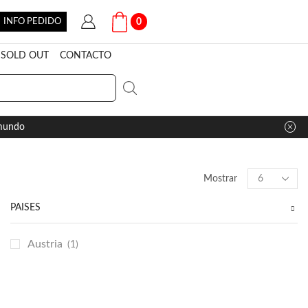
INFO PEDIDO
0
SOLD OUT
CONTACTO
 mundo
Products
Mostrar
per
page
PAÍSES
Austria
(1)