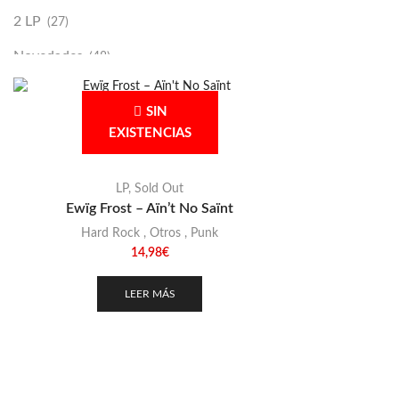
2 LP
(27)
Novedades
(48)
Vinilako
(34)
SIN
Sold Out
(256)
EXISTENCIAS
LP
,
Sold Out
Ewïg Frost – Aïn’t No Saïnt
Hard Rock
,
Otros
,
Punk
14,98
€
LEER MÁS