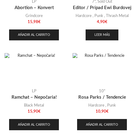
Stoner
(22)
LP
7"
,
Sold Out
Abortion – Konvert
Editor / Prípad Ewi Burdovej
Thrash Metal
(108)
Grindcore
Hardcore
,
Punk
,
Thrash Metal
15,98
€
4,90
€
AÑADIR AL CARRITO
LEER MÁS
LP
10"
Ramchat – Nepočaria!
Rosa Parks / Tendencie
Black Metal
Hardcore
,
Punk
15,90
€
10,90
€
AÑADIR AL CARRITO
AÑADIR AL CARRITO