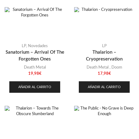
LP
,
Novedades
LP
Sanatorium – Arrival Of The
Thalarion –
Forgotten Ones
Cryopreservation
Death Metal
Death Metal
,
Doom
19,98
€
17,98
€
AÑADIR AL CARRITO
AÑADIR AL CARRITO