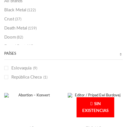
All brands
Black Metal
(122)
Crust
(37)
Death Metal
(159)
Doom
(82)
Emo / Post-HC
(21)
PAÍSES
Grindcore
(85)
Hard Rock
(48)
Eslovaquia
(9)
Hardcore
(153)
República Checa
(1)
Heavy Metal
(91)
Otros
(38)
Prog
(25)
SIN
Punk
(146)
EXISTENCIAS
Sludge
(35)