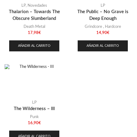
LP
,
Novedades
LP
Thalarion – Towards The
The Public – No Grave is
Obscure Slumberland
Deep Enough
Death Metal
Grindcore
,
Hardcore
17,98
€
14,90
€
AÑADIR AL CARRITO
AÑADIR AL CARRITO
LP
The Wilderness – III
Punk
16,90
€
AÑADIR AL CARRITO