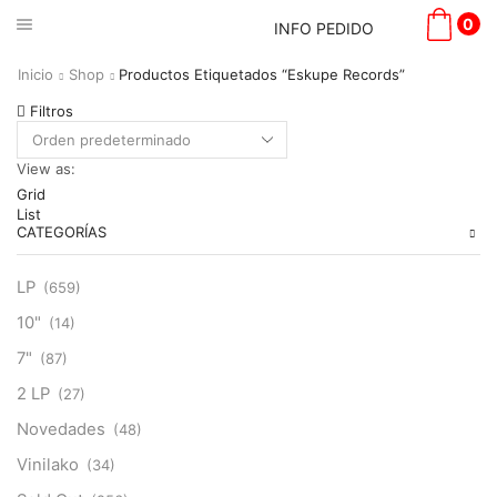
0
INFO PEDIDO
Inicio
Shop
Productos Etiquetados “Eskupe Records”
Filtros
View as:
Grid
List
CATEGORÍAS
LP
(659)
10"
(14)
7"
(87)
2 LP
(27)
Novedades
(48)
Vinilako
(34)