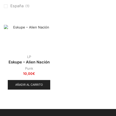
Otros
(38)
España
(1)
Prog
(25)
Punk
(146)
Sludge
(35)
Stoner
(22)
Thrash Metal
(108)
LP
Eskupe – Alien Nación
Punk
10,00
€
AÑADIR AL CARRITO