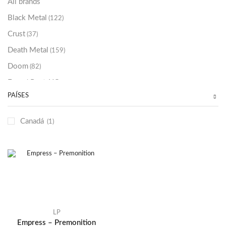
All brands
Black Metal
(122)
Crust
(37)
Death Metal
(159)
Doom
(82)
Emo / Post-HC
(21)
PAÍSES
Grindcore
(85)
Hard Rock
(48)
Canadá
(1)
Hardcore
(153)
Heavy Metal
(91)
Otros
(38)
Prog
(25)
Punk
(146)
Sludge
(35)
LP
Empress – Premonition