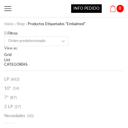
INFO PEDIDO
0
Inicio
Shop
Productos Etiquetados “Embalmed”
Filtros
View as:
Grid
List
CATEGORÍAS
LP
(662)
10"
(14)
7"
(87)
2 LP
(27)
Novedades
(50)
Vinilako
(34)