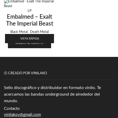
Punk
(146)
LP
Sludge
(35)
Embalmed – Exalt
Stoner
(22)
The Imperial Beast
Thrash Metal
(109)
Black Metal
,
Death Metal
17,90
€
VISTA RÁPIDA
AÑADIR AL CARRITO
Ⓒ CREADO POR VINILAKO
Sello discográfico y distribuidor en formato vinilo. Te
acercamos las bandas underground de alrededor del
mundo.
Contacto
vinilakov@gmail.com