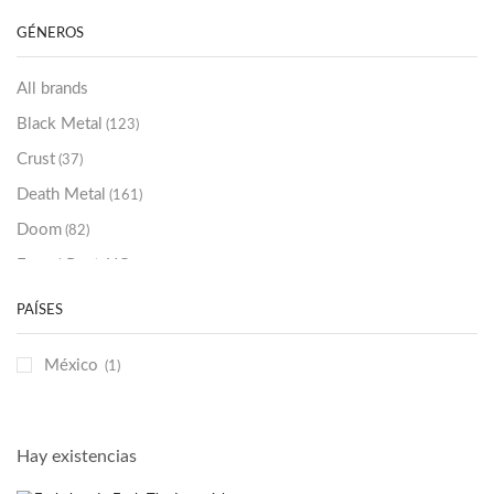
Sold Out
(256)
GÉNEROS
All brands
Black Metal
(123)
Crust
(37)
Death Metal
(161)
Doom
(82)
Emo / Post-HC
(21)
Grindcore
(86)
PAÍSES
Hard Rock
(48)
México
(1)
Hardcore
(153)
Heavy Metal
(91)
Otros
(38)
Hay existencias
Prog
(25)