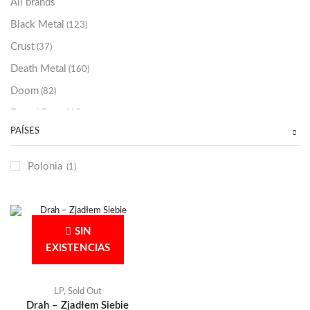
All brands
Black Metal
(123)
Crust
(37)
Death Metal
(160)
Doom
(82)
Emo / Post-HC
(21)
PAÍSES
Grindcore
(85)
Hard Rock
(48)
Polonia
(1)
Hardcore
(153)
Heavy Metal
(91)
Otros
(38)
SIN
Prog
(25)
EXISTENCIAS
Punk
(146)
Sludge
(35)
LP
,
Sold Out
Drah – Zjadłem Siebie