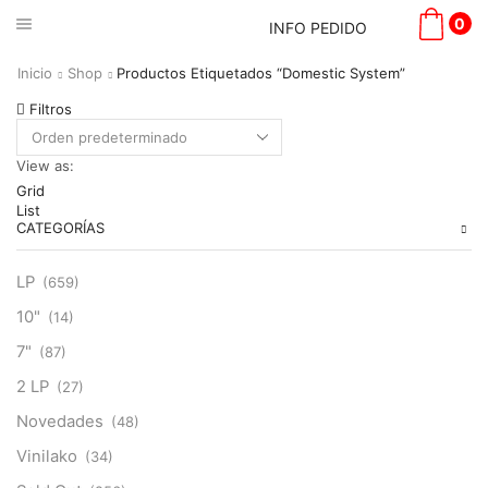
0
INFO PEDIDO
Inicio
Shop
Productos Etiquetados “Domestic System”
Filtros
View as:
Grid
List
CATEGORÍAS
LP
(659)
10"
(14)
7"
(87)
2 LP
(27)
Novedades
(48)
Vinilako
(34)