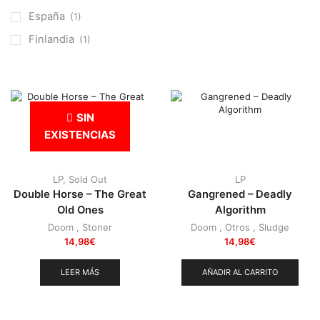
Otros
(38)
España
(1)
Prog
(25)
Finlandia
(1)
Punk
(146)
Sludge
(35)
Stoner
(22)
SIN
Thrash Metal
(108)
EXISTENCIAS
LP
,
Sold Out
LP
Double Horse – The Great
Gangrened – Deadly
Old Ones
Algorithm
Doom
,
Stoner
Doom
,
Otros
,
Sludge
14,98
€
14,98
€
LEER MÁS
AÑADIR AL CARRITO