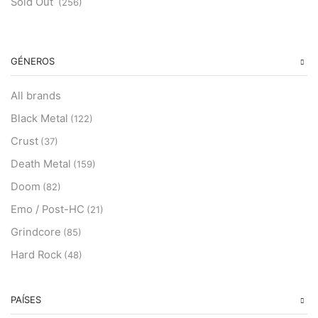
Sold Out
(256)
GÉNEROS
All brands
Black Metal
(122)
Crust
(37)
Death Metal
(159)
Doom
(82)
Emo / Post-HC
(21)
Grindcore
(85)
Hard Rock
(48)
Hardcore
(153)
Heavy Metal
PAÍSES
(91)