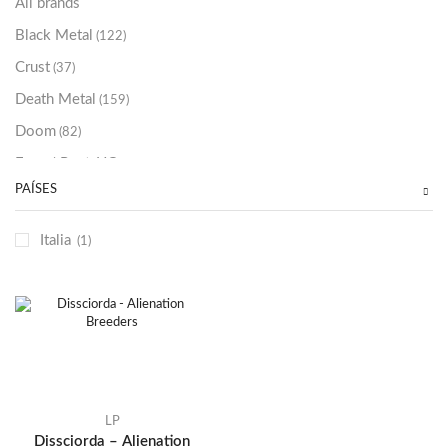
All brands
Black Metal
(122)
Crust
(37)
Death Metal
(159)
Doom
(82)
Emo / Post-HC
(21)
PAÍSES
Grindcore
(85)
Hard Rock
(48)
Italia
(1)
Hardcore
(153)
Heavy Metal
(91)
Otros
(38)
Prog
(25)
Punk
(146)
Sludge
(35)
LP
Dissciorda – Alienation