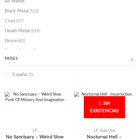
All brands
Black Metal
(122)
Crust
(37)
Death Metal
(159)
Doom
(82)
Emo / Post-HC
(21)
PAÍSES
Grindcore
(85)
Hard Rock
(48)
España
(2)
Hardcore
(153)
Heavy Metal
(91)
Otros
(38)
SIN
Prog
(25)
EXISTENCIAS
Punk
(146)
Sludge
(35)
LP
LP
,
Sold Out
No Sanctuary – Weird Slow
Nocturnal Hell –