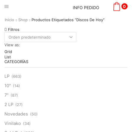
0
INFO PEDIDO
Inicio
Shop
Productos Etiquetados “Discos De Hoy”
Filtros
View as:
Grid
List
CATEGORÍAS
LP
(663)
10"
(14)
7"
(87)
2 LP
(27)
Novedades
(50)
Vinilako
(34)