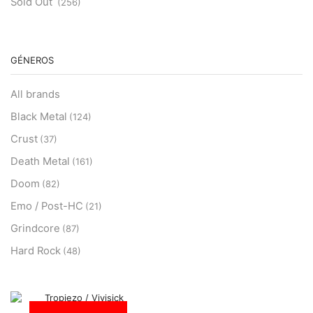
Sold Out
(256)
GÉNEROS
All brands
Black Metal
(124)
Crust
(37)
Death Metal
(161)
Doom
(82)
Emo / Post-HC
(21)
Grindcore
(87)
Hard Rock
(48)
Hardcore
(153)
Heavy Metal
(91)