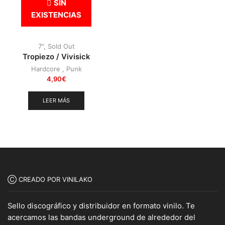
SIN
Otros
(38)
EXISTENCIAS
Prog
(25)
Punk
(146)
7"
,
Sold Out
Sludge
(35)
Tropiezo / Vivisick
Stoner
(22)
Hardcore
,
Punk
4,90
€
Thrash Metal
(110)
LEER MÁS
Ⓒ CREADO POR VINILAKO
Sello discográfico y distribuidor en formato vinilo. Te
acercamos las bandas underground de alrededor del