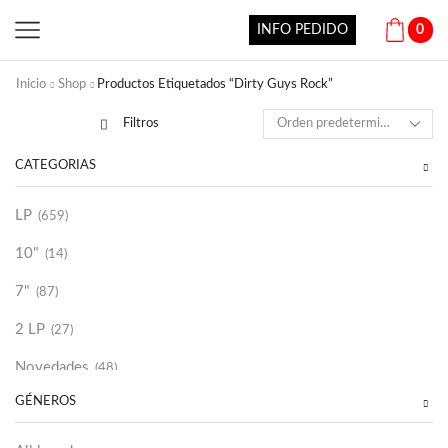
INFO PEDIDO
0
Inicio
Shop
Productos Etiquetados “Dirty Guys Rock”
Filtros
CATEGORÍAS
LP
(659)
10"
(14)
7"
(87)
2 LP
(27)
Novedades
(48)
GÉNEROS
Vinilako
(34)
Sold Out
(256)