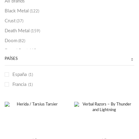
All brands
Black Metal
(122)
Crust
(37)
Death Metal
(159)
Doom
(82)
Emo / Post-HC
(21)
PAÍSES
Grindcore
(85)
Hard Rock
(48)
España
(1)
Hardcore
(153)
Francia
(1)
Heavy Metal
(91)
Otros
(38)
Prog
(25)
Punk
(146)
Sludge
(35)