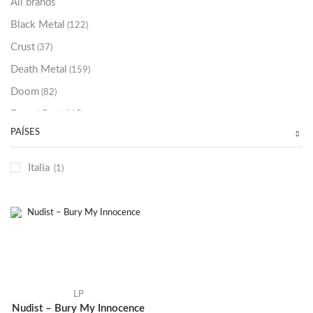
All brands
Black Metal
(122)
Crust
(37)
Death Metal
(159)
Doom
(82)
Emo / Post-HC
(21)
PAÍSES
Grindcore
(85)
Hard Rock
(48)
Italia
(1)
Hardcore
(153)
Heavy Metal
(91)
Otros
(38)
Prog
(25)
Punk
(146)
Sludge
(35)
LP
Nudist – Bury My Innocence