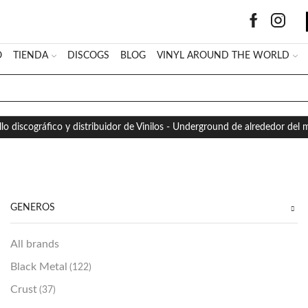
O
TIENDA
DISCOGS
BLOG
VINYL AROUND THE WORLD
SEARCH
INPUT
llo discográfico y distribuidor de Vinilos - Underground de alrededor del
GÉNEROS
All brands
Black Metal
(122)
Crust
(37)