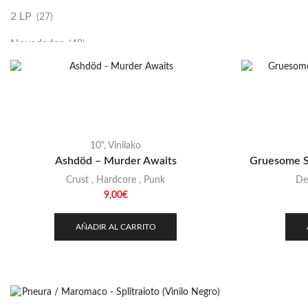
2 LP
(27)
Novedades
(48)
Vinilako
(34)
Sold Out
(256)
10"
,
Vinilako
Ashdöd – Murder Awaits
Gruesome St
Crust
,
Hardcore
,
Punk
De
9,00
€
AÑADIR AL CARRITO