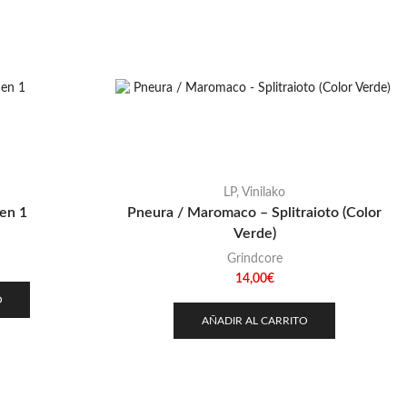
LP
,
Vinilako
en 1
Pneura / Maromaco – Splitraioto (Color
Verde)
Grindcore
14,00
€
O
AÑADIR AL CARRITO