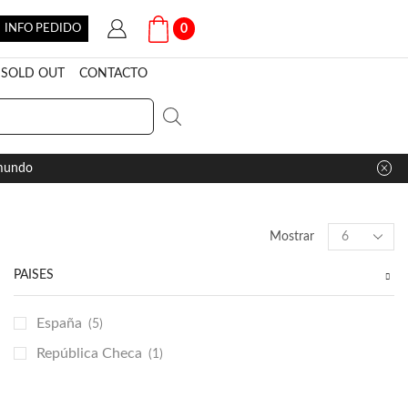
INFO PEDIDO
0
SOLD OUT
CONTACTO
 mundo
Products
Mostrar
per
page
PAÍSES
España
(5)
República Checa
(1)