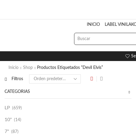
INICIO
LABEL VINILAK
Se
Inicio
Shop
Productos Etiquetados “Devil Elvis”
Filtros
CATEGORÍAS
LP
(659)
10"
(14)
7"
(87)