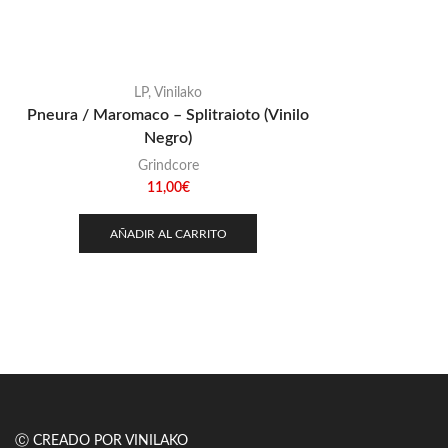
LP
,
Vinilako
Pneura / Maromaco – Splitraioto (Vinilo
Negro)
Grindcore
11,00
€
AÑADIR AL CARRITO
Ⓒ CREADO POR VINILAKO