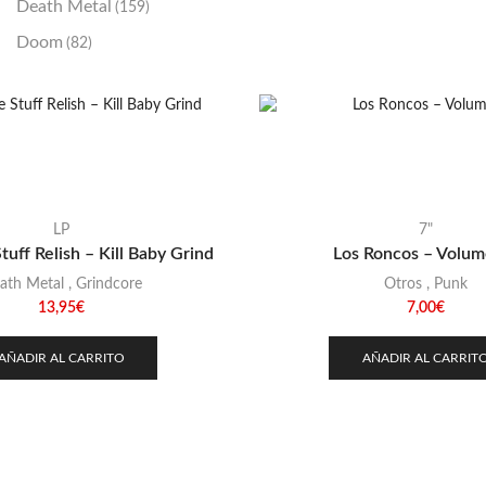
Death Metal
(159)
Doom
(82)
Emo / Post-HC
(21)
Grindcore
(85)
Hard Rock
(48)
Hardcore
(153)
Heavy Metal
(91)
LP
7"
uff Relish – Kill Baby Grind
Los Roncos – Volum
Otros
(38)
ath Metal
,
Grindcore
Otros
,
Punk
Prog
(25)
13,95
€
7,00
€
Punk
(146)
AÑADIR AL CARRITO
AÑADIR AL CARRIT
Sludge
(35)
Stoner
(22)
Thrash Metal
(108)