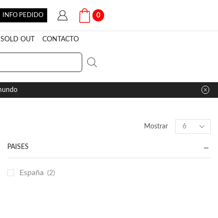
INFO PEDIDO
0
SOLD OUT
CONTACTO
 mundo
Products
Mostrar
per
page
PAÍSES
España
(2)