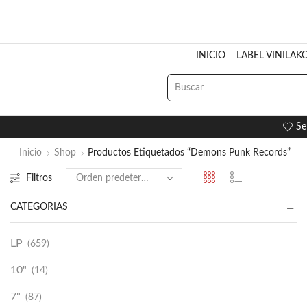
INICIO
LABEL VINILAK
Se
Inicio
Shop
Productos Etiquetados “Demons Punk Records”
Filtros
CATEGORÍAS
LP
(659)
10"
(14)
7"
(87)