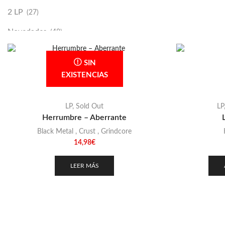
2 LP
(27)
Novedades
(48)
Vinilako
(34)
SIN
Sold Out
(256)
EXISTENCIAS
LP
,
Sold Out
LP
Herrumbre – Aberrante
Black Metal
,
Crust
,
Grindcore
14,98
€
LEER MÁS