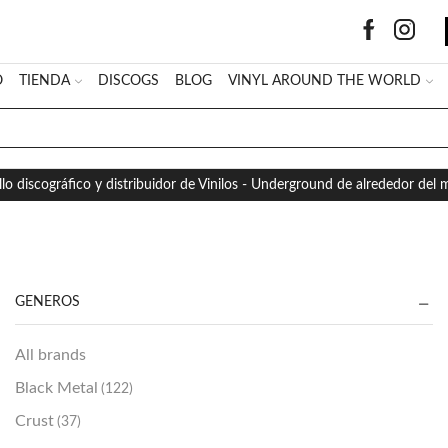
O
TIENDA
DISCOGS
BLOG
VINYL AROUND THE WORLD
SEARCH
INPUT
llo discográfico y distribuidor de Vinilos - Underground de alrededor del
GÉNEROS
All brands
Black Metal
(122)
Crust
(37)