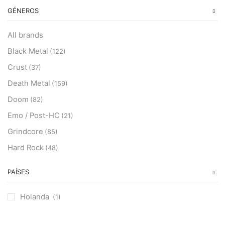
GÉNEROS
All brands
Black Metal
(122)
Crust
(37)
Death Metal
(159)
Doom
(82)
Emo / Post-HC
(21)
Grindcore
(85)
Hard Rock
(48)
Hardcore
(153)
PAÍSES
Heavy Metal
(91)
Otros
(38)
Holanda
(1)
Prog
(25)