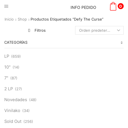
0
INFO PEDIDO
Inicio
Shop
Productos Etiquetados “Defy The Curse”
Filtros
CATEGORÍAS
LP
(659)
10"
(14)
7"
(87)
2 LP
(27)
Novedades
(48)
Vinilako
(34)
Sold Out
(256)