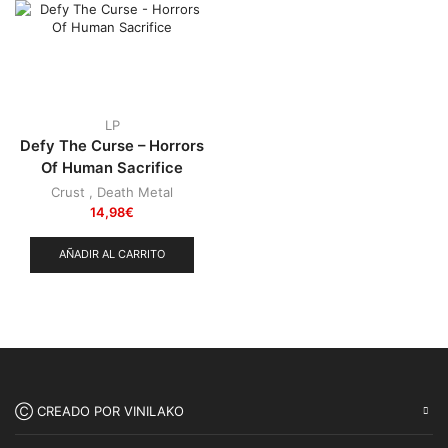
Punk
(146)
Sludge
(35)
Stoner
(22)
Thrash Metal
(108)
LP
Defy The Curse – Horrors
Of Human Sacrifice
Crust
,
Death Metal
14,98
€
AÑADIR AL CARRITO
Ⓒ CREADO POR VINILAKO