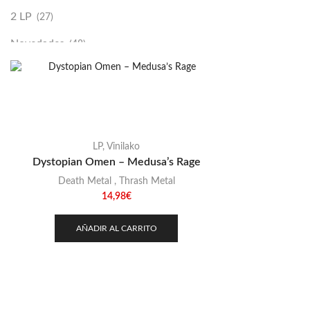
2 LP
(27)
Novedades
(48)
Vinilako
(34)
Sold Out
(256)
LP
,
Vinilako
Dystopian Omen – Medusa’s Rage
Death Metal
,
Thrash Metal
14,98
€
AÑADIR AL CARRITO