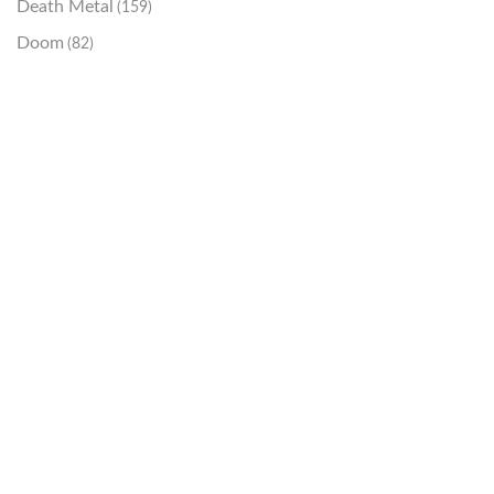
Death Metal
(159)
Doom
(82)
Emo / Post-HC
(21)
Grindcore
(85)
Hard Rock
(48)
Hardcore
(153)
Heavy Metal
(91)
Otros
(38)
Prog
(25)
Punk
(146)
Sludge
(35)
Stoner
(22)
Thrash Metal
(108)