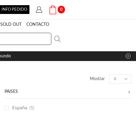
INFO PEDIDO
0
SOLD OUT
CONTACTO
 mundo
Products
Mostrar
per
page
PAÍSES
España
(1)