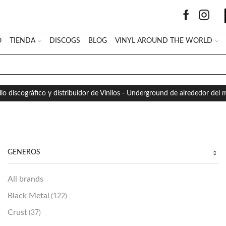
O
TIENDA
DISCOGS
BLOG
VINYL AROUND THE WORLD
SEARCH
INPUT
llo discográfico y distribuidor de Vinilos - Underground de alrededor del
GÉNEROS
All brands
Black Metal
(122)
Crust
(37)