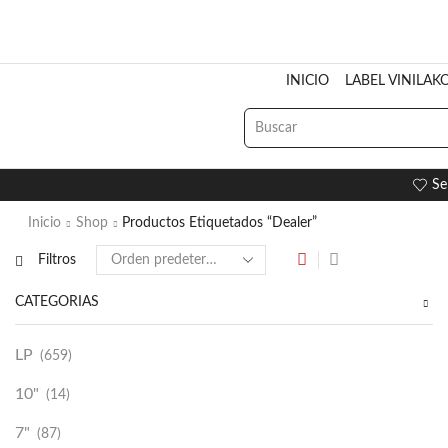
INICIO
LABEL VINILAK
Se
Inicio
Shop
Productos Etiquetados “Dealer”
Filtros
CATEGORÍAS
LP
(659)
10"
(14)
7"
(87)