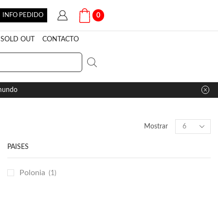
INFO PEDIDO
0
SOLD OUT
CONTACTO
 mundo
Products
Mostrar
per
page
PAÍSES
Polonia
(1)