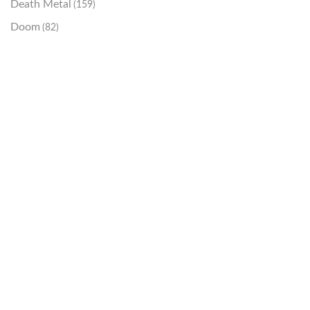
Death Metal
(159)
Doom
(82)
Emo / Post-HC
(21)
Grindcore
(85)
Hard Rock
(48)
Hardcore
(153)
Heavy Metal
(91)
Otros
(38)
Prog
(25)
Punk
(146)
Sludge
(35)
Stoner
(22)
Thrash Metal
(108)