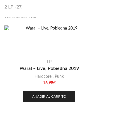
2 LP
(27)
Novedades
(48)
Vinilako
(34)
Sold Out
(256)
LP
Wara! – Live, Pobiedna 2019
Hardcore
,
Punk
16,98
€
AÑADIR AL CARRITO