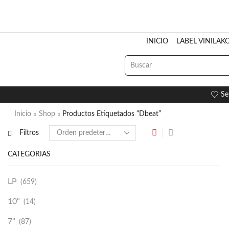
INICIO
LABEL VINILAK
Se
Inicio
Shop
Productos Etiquetados “dbeat”
Filtros
CATEGORÍAS
LP
(659)
10"
(14)
7"
(87)