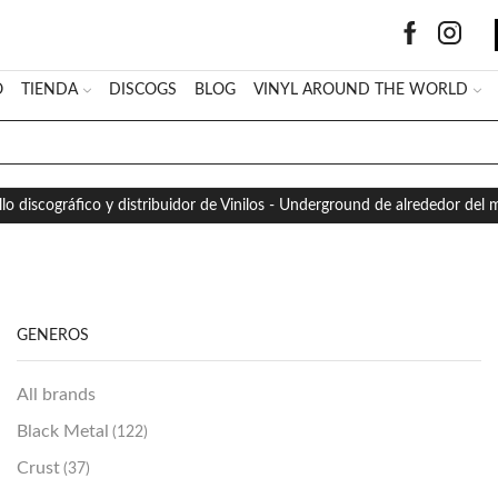
O
TIENDA
DISCOGS
BLOG
VINYL AROUND THE WORLD
SEARCH
INPUT
llo discográfico y distribuidor de Vinilos - Underground de alrededor del
GÉNEROS
All brands
Black Metal
(122)
Crust
(37)