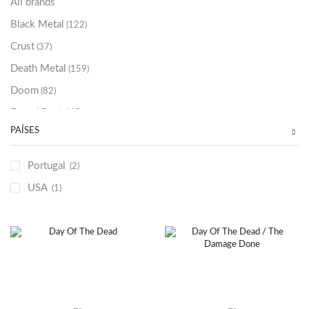
All brands
Black Metal
(122)
Crust
(37)
Death Metal
(159)
Doom
(82)
Emo / Post-HC
(21)
PAÍSES
Grindcore
(85)
Hard Rock
(48)
Portugal
(2)
Hardcore
(153)
USA
(1)
Heavy Metal
(91)
Otros
(38)
Prog
(25)
Punk
(146)
Sludge
(35)