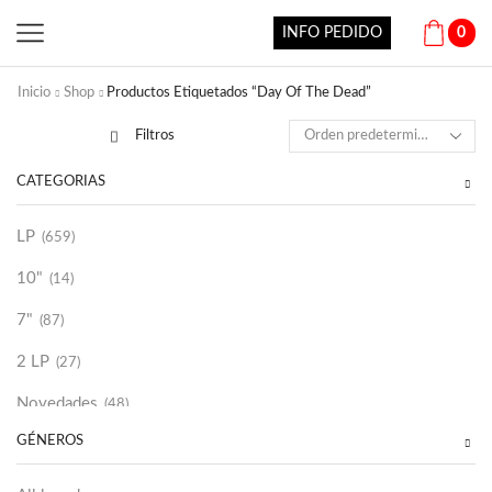
INFO PEDIDO
0
Inicio
Shop
Productos Etiquetados “Day Of The Dead”
Filtros
CATEGORÍAS
LP
(659)
10"
(14)
7"
(87)
2 LP
(27)
Novedades
(48)
GÉNEROS
Vinilako
(34)
Sold Out
(256)