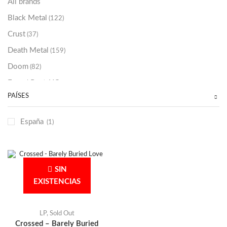
All brands
Black Metal
(122)
Crust
(37)
Death Metal
(159)
Doom
(82)
Emo / Post-HC
(21)
PAÍSES
Grindcore
(85)
Hard Rock
(48)
España
(1)
Hardcore
(153)
Heavy Metal
(91)
Otros
(38)
SIN
Prog
(25)
EXISTENCIAS
Punk
(146)
Sludge
(35)
LP
,
Sold Out
Crossed – Barely Buried