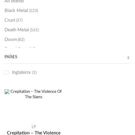
All brands
Black Metal
(123)
Crust
(37)
Death Metal
(161)
Doom
(82)
Emo / Post-HC
(21)
PAÍSES
Grindcore
(86)
Hard Rock
(48)
Inglaterra
(1)
Hardcore
(153)
Heavy Metal
(91)
Otros
(38)
Prog
(25)
Punk
(146)
Sludge
(35)
LP
Crepitation – The Violence