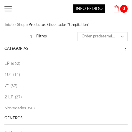
INFO PEDIDO
0
Inicio
Shop
Productos Etiquetados “Crepitation”
Filtros
CATEGORÍAS
LP
(662)
10"
(14)
7"
(87)
2 LP
(27)
Novedades
(50)
GÉNEROS
Vinilako
(34)
Sold Out
(256)