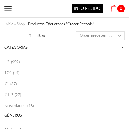
INFO PEDIDO
0
Inicio
Shop
Productos Etiquetados “Crecer Records”
Filtros
CATEGORÍAS
LP
(659)
10"
(14)
7"
(87)
2 LP
(27)
Novedades
(48)
GÉNEROS
Vinilako
(34)
Sold Out
(256)