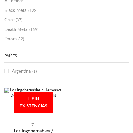
All brands
Black Metal
(122)
Crust
(37)
Death Metal
(159)
Doom
(82)
Emo / Post-HC
(21)
PAÍSES
Grindcore
(85)
Hard Rock
(48)
Argentina
(1)
Hardcore
(153)
Heavy Metal
(91)
Otros
(38)
SIN
Prog
(25)
EXISTENCIAS
Punk
(146)
Sludge
(35)
7"
Los Ingobernables /