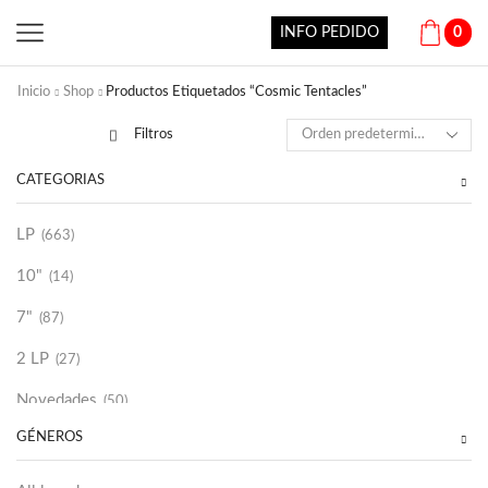
INFO PEDIDO
0
Inicio
Shop
Productos Etiquetados “Cosmic Tentacles”
Filtros
CATEGORÍAS
LP
(663)
10"
(14)
7"
(87)
2 LP
(27)
Novedades
(50)
GÉNEROS
Vinilako
(34)
Sold Out
(256)