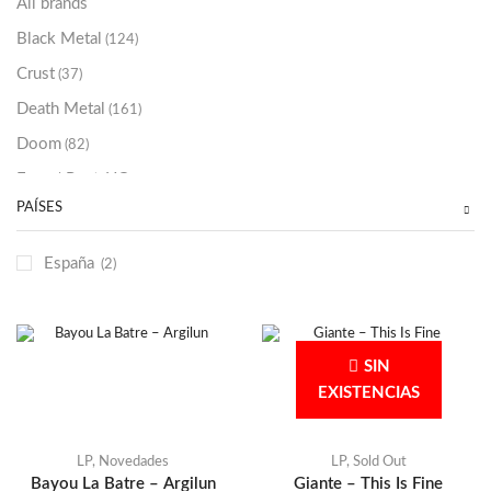
All brands
Black Metal
(124)
Crust
(37)
Death Metal
(161)
Doom
(82)
Emo / Post-HC
(21)
PAÍSES
Grindcore
(87)
Hard Rock
(48)
España
(2)
Hardcore
(153)
Heavy Metal
(91)
Otros
(38)
SIN
Prog
(25)
EXISTENCIAS
Punk
(146)
Sludge
(35)
LP
,
Novedades
LP
,
Sold Out
Bayou La Batre – Argilun
Giante – This Is Fine