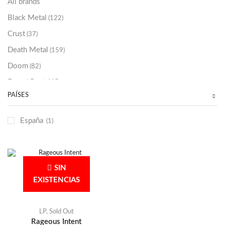
All brands
Black Metal
(122)
Crust
(37)
Death Metal
(159)
Doom
(82)
Emo / Post-HC
(21)
PAÍSES
Grindcore
(85)
Hard Rock
(48)
España
(1)
Hardcore
(153)
Heavy Metal
(91)
Otros
(38)
SIN
Prog
(25)
EXISTENCIAS
Punk
(146)
Sludge
(35)
LP
,
Sold Out
Rageous Intent