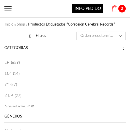
INFO PEDIDO
0
Inicio
Shop
Productos Etiquetados “Corrosión Cerebral Records”
Filtros
CATEGORÍAS
LP
(659)
10"
(14)
7"
(87)
2 LP
(27)
Novedades
(48)
GÉNEROS
Vinilako
(34)
Sold Out
(256)