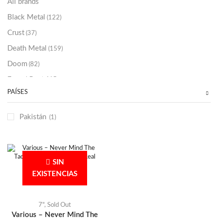
All brands
Black Metal
(122)
Crust
(37)
Death Metal
(159)
Doom
(82)
Emo / Post-HC
(21)
PAÍSES
Grindcore
(85)
Hard Rock
(48)
Pakistán
(1)
Hardcore
(153)
Heavy Metal
(91)
Otros
(38)
SIN
Prog
(25)
EXISTENCIAS
Punk
(146)
Sludge
(35)
7"
,
Sold Out
Various – Never Mind The