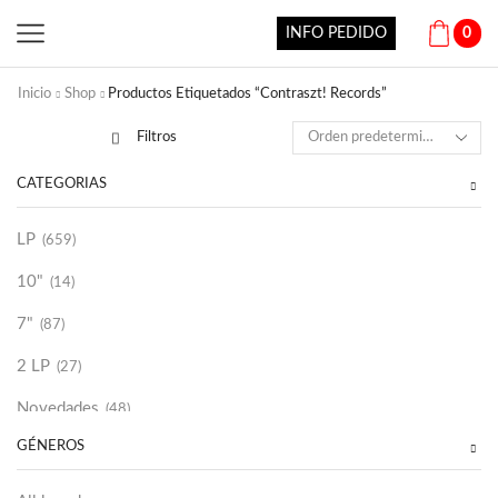
INFO PEDIDO
0
Inicio
Shop
Productos Etiquetados “Contraszt! Records”
Filtros
CATEGORÍAS
LP
(659)
10"
(14)
7"
(87)
2 LP
(27)
Novedades
(48)
GÉNEROS
Vinilako
(34)
Sold Out
(256)