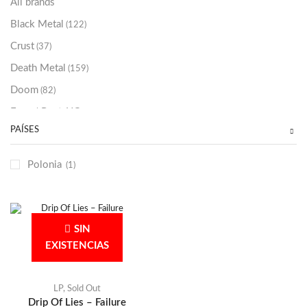
All brands
Black Metal
(122)
Crust
(37)
Death Metal
(159)
Doom
(82)
Emo / Post-HC
(21)
PAÍSES
Grindcore
(85)
Hard Rock
(48)
Polonia
(1)
Hardcore
(153)
Heavy Metal
(91)
Otros
(38)
SIN
Prog
(25)
EXISTENCIAS
Punk
(146)
Sludge
(35)
LP
,
Sold Out
Drip Of Lies – Failure