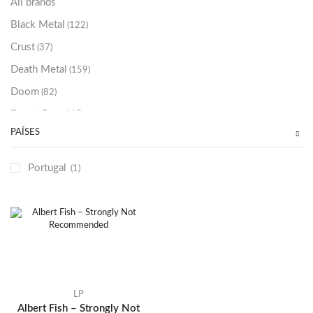
All brands
Black Metal
(122)
Crust
(37)
Death Metal
(159)
Doom
(82)
Emo / Post-HC
(21)
PAÍSES
Grindcore
(85)
Hard Rock
(48)
Portugal
(1)
Hardcore
(153)
Heavy Metal
(91)
Otros
(38)
Prog
(25)
Punk
(146)
Sludge
(35)
LP
Albert Fish – Strongly Not