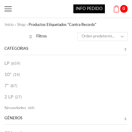
INFO PEDIDO
0
Inicio
Shop
Productos Etiquetados “Contra Records”
Filtros
CATEGORÍAS
LP
(659)
10"
(14)
7"
(87)
2 LP
(27)
Novedades
(48)
GÉNEROS
Vinilako
(34)
Sold Out
(256)