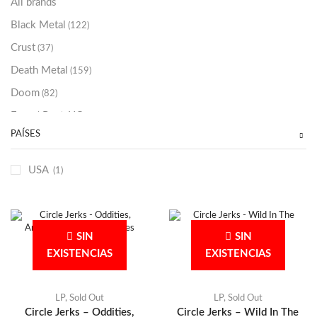
All brands
Black Metal
(122)
Crust
(37)
Death Metal
(159)
Doom
(82)
Emo / Post-HC
(21)
PAÍSES
Grindcore
(85)
Hard Rock
(48)
USA
(1)
Hardcore
(153)
Heavy Metal
(91)
Otros
(38)
SIN
SIN
Prog
(25)
EXISTENCIAS
EXISTENCIAS
Punk
(146)
Sludge
(35)
LP
,
Sold Out
LP
,
Sold Out
Circle Jerks – Oddities,
Circle Jerks – Wild In The