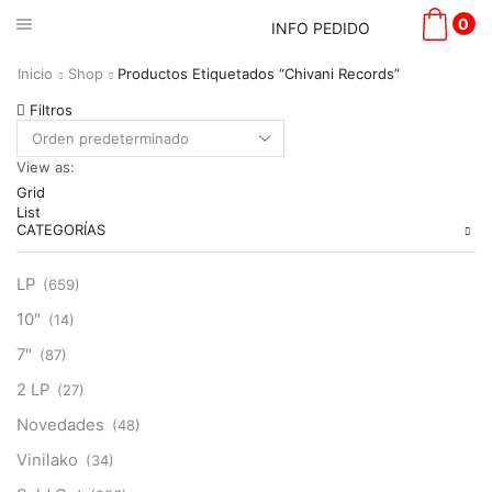
0
INFO PEDIDO
Inicio
Shop
Productos Etiquetados “Chivani Records”
Filtros
View as:
Grid
List
CATEGORÍAS
LP
(659)
10"
(14)
7"
(87)
2 LP
(27)
Novedades
(48)
Vinilako
(34)