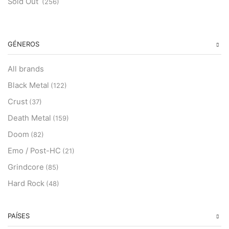
Sold Out
(256)
GÉNEROS
All brands
Black Metal
(122)
Crust
(37)
Death Metal
(159)
Doom
(82)
Emo / Post-HC
(21)
Grindcore
(85)
Hard Rock
(48)
Hardcore
(153)
Heavy Metal
PAÍSES
(91)