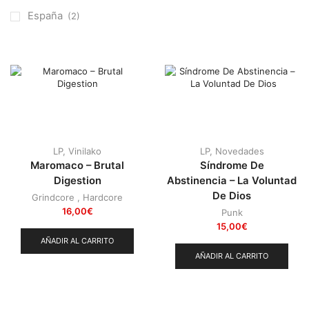
Otros
(38)
España
(2)
Prog
(25)
Punk
(146)
Sludge
(35)
Stoner
(22)
Thrash Metal
(108)
LP
,
Vinilako
LP
,
Novedades
Maromaco – Brutal
Síndrome De
Digestion
Abstinencia – La Voluntad
De Dios
Grindcore
,
Hardcore
16,00
€
Punk
15,00
€
AÑADIR AL CARRITO
AÑADIR AL CARRITO