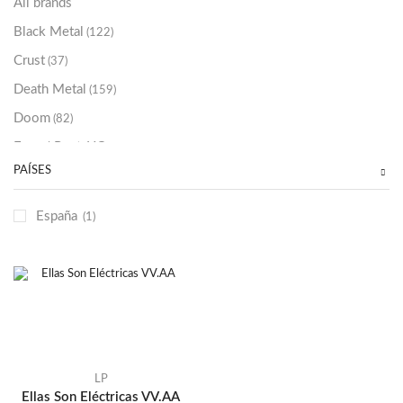
All brands
Black Metal
(122)
Crust
(37)
Death Metal
(159)
Doom
(82)
Emo / Post-HC
(21)
PAÍSES
Grindcore
(85)
Hard Rock
(48)
España
(1)
Hardcore
(153)
Heavy Metal
(91)
Otros
(38)
Prog
(25)
Punk
(146)
Sludge
(35)
LP
Ellas Son Eléctricas VV.AA