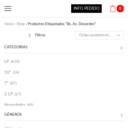
INFO PEDIDO
0
Inicio
Shop
Productos Etiquetados “Bs. As. Desorden”
Filtros
CATEGORÍAS
LP
(659)
10"
(14)
7"
(87)
2 LP
(27)
Novedades
(48)
GÉNEROS
Vinilako
(34)
Sold Out
(256)