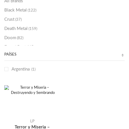
All brands
Black Metal
(122)
Crust
(37)
Death Metal
(159)
Doom
(82)
Emo / Post-HC
(21)
PAÍSES
Grindcore
(85)
Hard Rock
(48)
Argentina
(1)
Hardcore
(153)
Heavy Metal
(91)
Otros
(38)
Prog
(25)
Punk
(146)
Sludge
(35)
LP
Terror y Miseria –