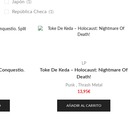
Japón
(1)
República Checa
(1)
LP
Conquestio.
Toke De Keda – Holocaust: Nightmare Of
Death!
Punk
,
Thrash Metal
13,95
€
O
AÑADIR AL CARRITO