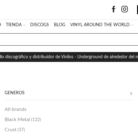
O
TIENDA
DISCOGS
BLOG
VINYL AROUND THE WORLD
SEARCH
INPUT
llo discográfico y distribuidor de Vinilos - Underground de alrededor del
GÉNEROS
All brands
Black Metal
(122)
Crust
(37)