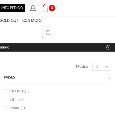
INFO PEDIDO
0
SOLD OUT
CONTACTO
 mundo
Products
Mostrar
per
page
PAÍSES
Brasil
(1)
Chile
(2)
Italia
(1)