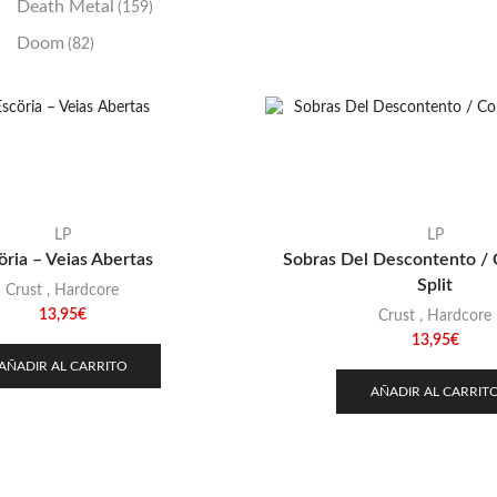
Death Metal
(159)
Doom
(82)
Emo / Post-HC
(21)
Grindcore
(85)
Hard Rock
(48)
Hardcore
(153)
Heavy Metal
(91)
LP
LP
öria – Veias Abertas
Sobras Del Descontento / 
Otros
(38)
Split
Crust
,
Hardcore
Prog
(25)
13,95
€
Crust
,
Hardcore
Punk
(146)
13,95
€
AÑADIR AL CARRITO
Sludge
(35)
AÑADIR AL CARRIT
Stoner
(22)
Thrash Metal
(108)