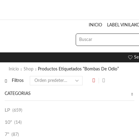
INICIO
LABEL VINILAK
Se
Inicio
Shop
Productos Etiquetados “Bombas De Odio”
Filtros
CATEGORÍAS
LP
(659)
10"
(14)
7"
(87)