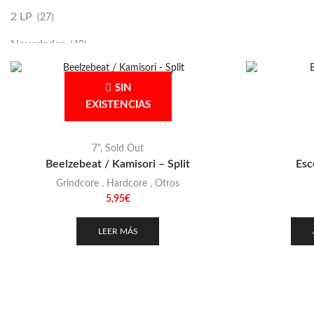
2 LP
(27)
Novedades
(48)
Vinilako
(34)
SIN
Sold Out
(256)
EXISTENCIAS
7"
,
Sold Out
Beelzebeat / Kamisori – Split
Esc
Grindcore
,
Hardcore
,
Otros
5,95
€
LEER MÁS