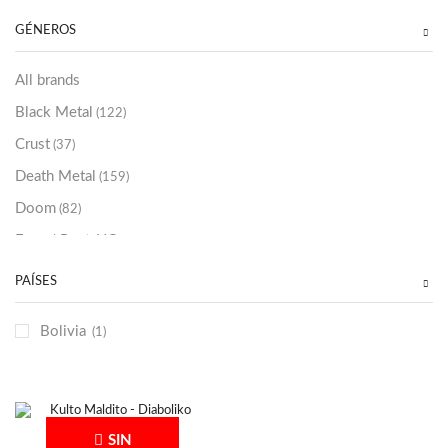
Sold Out
(256)
GÉNEROS
All brands
Black Metal
(122)
Crust
(37)
Death Metal
(159)
Doom
(82)
Emo / Post-HC
(21)
Grindcore
(85)
PAÍSES
Hard Rock
(48)
Bolivia
(1)
Hardcore
(153)
Heavy Metal
(91)
Otros
(38)
Prog
(25)
SIN