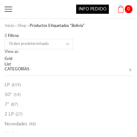
INFO PEDIDO
0
Inicio
Shop
Productos Etiquetados “Bolivia”
Filtros
View as:
Grid
List
CATEGORÍAS
LP
(659)
10"
(14)
7"
(87)
2 LP
(27)
Novedades
(48)
Vinilako
(34)