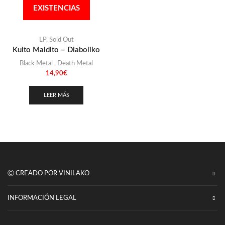
Punk
EXISTENCIAS
(146)
Sludge
(35)
Stoner
LP
,
Sold Out
(22)
Kulto Maldito – Diaboliko
Thrash Metal
(108)
Black Metal
,
Death Metal
14,90
€
LEER MÁS
Ⓒ CREADO POR VINILAKO
INFORMACIÓN LEGAL