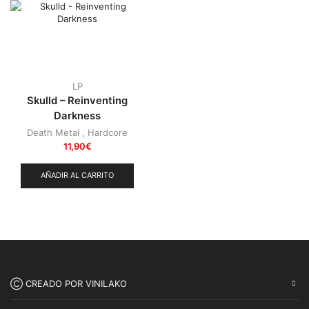
Punk
(146)
Sludge
(35)
Stoner
(22)
Thrash Metal
(109)
LP
Skulld – Reinventing
Darkness
Death Metal
,
Hardcore
11,90
€
AÑADIR AL CARRITO
Ⓒ CREADO POR VINILAKO