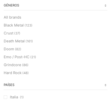
GÉNEROS
All brands
Black Metal
(123)
Crust
(37)
Death Metal
(161)
Doom
(82)
Emo / Post-HC
(21)
Grindcore
(86)
Hard Rock
(48)
Hardcore
(153)
PAÍSES
Heavy Metal
(91)
Otros
(38)
Italia
(1)
Prog
(25)