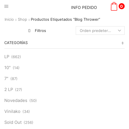
0
INFO PEDIDO
Inicio
Shop
Productos Etiquetados “Blog Thrower”
Filtros
CATEGORÍAS
LP
(662)
10"
(14)
7"
(87)
2 LP
(27)
Novedades
(50)
Vinilako
(34)
Sold Out
(256)