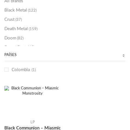
All brands
Black Metal
(122)
Crust
(37)
Death Metal
(159)
Doom
(82)
Emo / Post-HC
(21)
PAÍSES
Grindcore
(85)
Hard Rock
(48)
Colombia
(1)
Hardcore
(153)
Heavy Metal
(91)
Otros
(38)
Prog
(25)
Punk
(146)
Sludge
(35)
LP
Black Communion – Miasmic