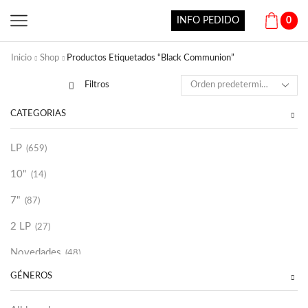
INFO PEDIDO
0
Inicio
Shop
Productos Etiquetados “Black Communion”
Filtros
CATEGORÍAS
LP
(659)
10"
(14)
7"
(87)
2 LP
(27)
Novedades
(48)
GÉNEROS
Vinilako
(34)
Sold Out
(256)