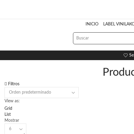
INICIO
LABEL VINILAK
Se
Produc
Filtros
View as:
Grid
List
Mostrar
Products
per