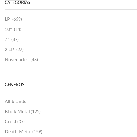
CATEGORÍAS
page
LP
(659)
10"
(14)
7"
(87)
2 LP
(27)
Novedades
(48)
Vinilako
(34)
Sold Out
(256)
GÉNEROS
All brands
Black Metal
(122)
Crust
(37)
Death Metal
(159)