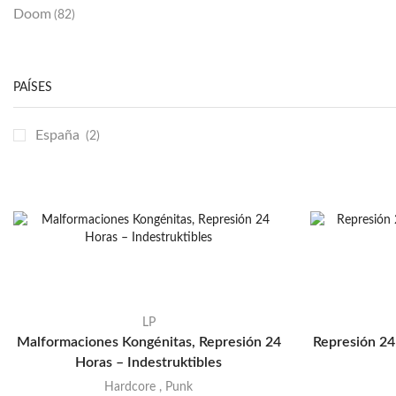
Doom
(82)
Emo / Post-HC
(21)
Grindcore
(85)
PAÍSES
Hard Rock
(48)
Hardcore
(153)
España
(2)
Heavy Metal
(91)
Otros
(38)
Prog
(25)
Punk
(146)
Sludge
(35)
Stoner
(22)
LP
Thrash Metal
(108)
Malformaciones Kongénitas, Represión 24
Represión 24
Horas – Indestruktibles
Hardcore
,
Punk