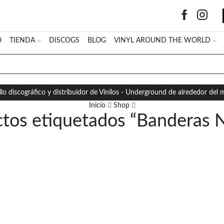
O
TIENDA
DISCOGS
BLOG
VINYL AROUND THE WORLD
SEARCH
INPUT
llo discográfico y distribuidor de Vinilos - Underground de alrededor del
Inicio
Shop
tos etiquetados “Banderas 