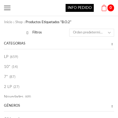
INFO PEDIDO
0
Inicio
Shop
Productos Etiquetados “B.O.2”
Filtros
CATEGORÍAS
LP
(659)
10"
(14)
7"
(87)
2 LP
(27)
Novedades
(48)
GÉNEROS
Vinilako
(34)
Sold Out
(256)