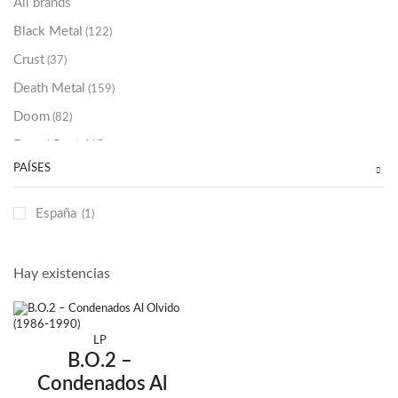
All brands
Black Metal
(122)
Crust
(37)
Death Metal
(159)
Doom
(82)
Emo / Post-HC
(21)
PAÍSES
Grindcore
(85)
Hard Rock
(48)
España
(1)
Hardcore
(153)
Heavy Metal
(91)
Hay existencias
Otros
(38)
Prog
(25)
LP
Punk
(146)
B.O.2 –
Sludge
(35)
Condenados Al