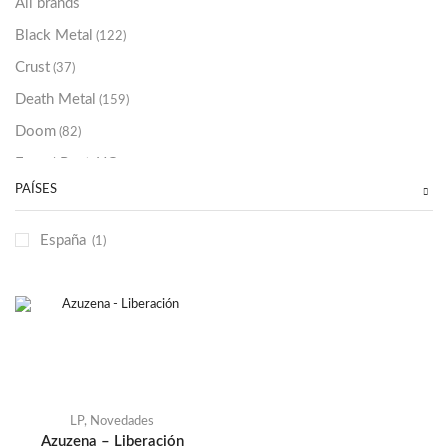
All brands
Black Metal
(122)
Crust
(37)
Death Metal
(159)
Doom
(82)
Emo / Post-HC
(21)
PAÍSES
Grindcore
(85)
Hard Rock
(48)
España
(1)
Hardcore
(153)
Heavy Metal
(91)
Otros
(38)
Prog
(25)
Punk
(146)
Sludge
(35)
LP
,
Novedades
Azuzena – Liberación