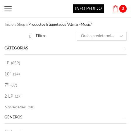
INFO PEDIDO
0
Inicio
Shop
Productos Etiquetados “Atman-Music”
Filtros
CATEGORÍAS
LP
(659)
10"
(14)
7"
(87)
2 LP
(27)
Novedades
(48)
GÉNEROS
Vinilako
(34)
Sold Out
(256)