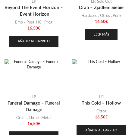
Stoner
(22)
LP
LP
,
Sold Out
Beyond The Event Horizon –
Drah – Zjadłem Siebie
Thrash Metal
(108)
Event Horizon
Hardcore
,
Otros
,
Punk
16,50
€
Emo / Post-HC
,
Prog
16,50
€
LEER MÁS
AÑADIR AL CARRITO
LP
LP
Funeral Damage – Funeral
This Cold – Hollow
Damage
Otros
16,50
€
Crust
,
Thrash Metal
16,50
€
AÑADIR AL CARRITO