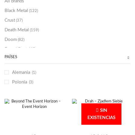
All brands
Black Metal
(122)
Crust
(37)
Death Metal
(159)
Doom
(82)
Emo / Post-HC
(21)
PAÍSES
Grindcore
(85)
Hard Rock
(48)
Alemania
(1)
Hardcore
(153)
Polonia
(3)
Heavy Metal
(91)
Otros
(38)
Prog
(25)
SIN
Punk
(146)
EXISTENCIAS
Sludge
(35)