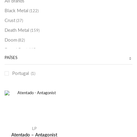
All brands
Black Metal
(122)
Crust
(37)
Death Metal
(159)
Doom
(82)
Emo / Post-HC
(21)
PAÍSES
Grindcore
(85)
Hard Rock
(48)
Portugal
(1)
Hardcore
(153)
Heavy Metal
(91)
Otros
(38)
Prog
(25)
Punk
(146)
Sludge
(35)
LP
Atentado – Antagonist