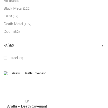
All brands
Black Metal
(122)
Crust
(37)
Death Metal
(159)
Doom
(82)
Emo / Post-HC
(21)
PAÍSES
Grindcore
(85)
Hard Rock
(48)
Israel
(1)
Hardcore
(153)
Heavy Metal
(91)
Otros
(38)
Prog
(25)
Punk
(146)
Sludge
(35)
LP
Arallu – Death Covenant