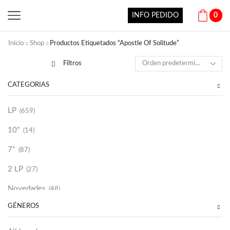
INFO PEDIDO
0
Inicio
Shop
Productos Etiquetados “Apostle Of Solitude”
Filtros
CATEGORÍAS
LP
(659)
10"
(14)
7"
(87)
2 LP
(27)
Novedades
(48)
GÉNEROS
Vinilako
(34)
Sold Out
(256)