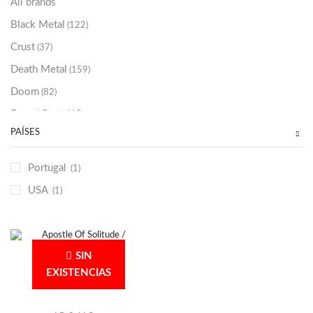
All brands
Black Metal
(122)
Crust
(37)
Death Metal
(159)
Doom
(82)
Emo / Post-HC
(21)
PAÍSES
Grindcore
(85)
Hard Rock
(48)
Portugal
(1)
Hardcore
(153)
USA
(1)
Heavy Metal
(91)
Otros
(38)
Prog
(25)
SIN
Punk
(146)
EXISTENCIAS
Sludge
(35)