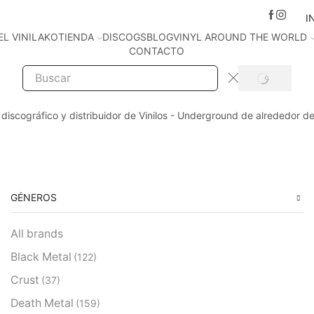
I
EL VINILAKO
TIENDA
DISCOGS
BLOG
VINYL AROUND THE WORLD
CONTACTO
SEARCH
Search
input
 discográfico y distribuidor de Vinilos - Underground de alrededor d
GÉNEROS
All brands
Black Metal
(122)
Crust
(37)
Death Metal
(159)