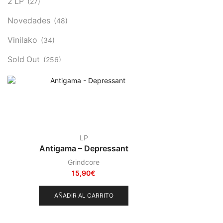
2 LP
(27)
Novedades
(48)
Vinilako
(34)
Sold Out
(256)
LP
Antigama – Depressant
Grindcore
15,90
€
AÑADIR AL CARRITO