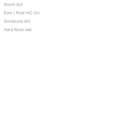
Doom
(82)
Emo / Post-HC
(21)
Grindcore
(85)
Hard Rock
(48)
Hardcore
(153)
Heavy Metal
(91)
Otros
(38)
Prog
(25)
Punk
(146)
Sludge
(35)
Stoner
(22)
Thrash Metal
(108)