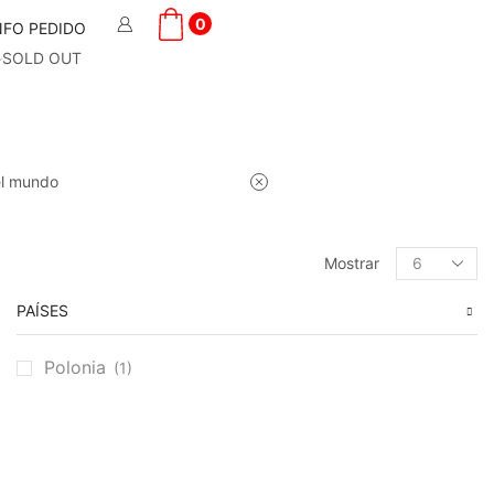
0
NFO PEDIDO
SOLD OUT
el mundo
Products
Mostrar
per
page
PAÍSES
Polonia
(1)