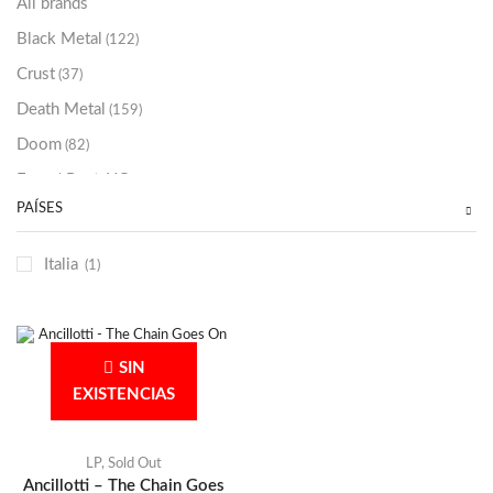
All brands
Black Metal
(122)
Crust
(37)
Death Metal
(159)
Doom
(82)
Emo / Post-HC
(21)
PAÍSES
Grindcore
(85)
Hard Rock
(48)
Italia
(1)
Hardcore
(153)
Heavy Metal
(91)
Otros
(38)
SIN
Prog
(25)
EXISTENCIAS
Punk
(146)
Sludge
(35)
LP
,
Sold Out
Ancillotti – The Chain Goes