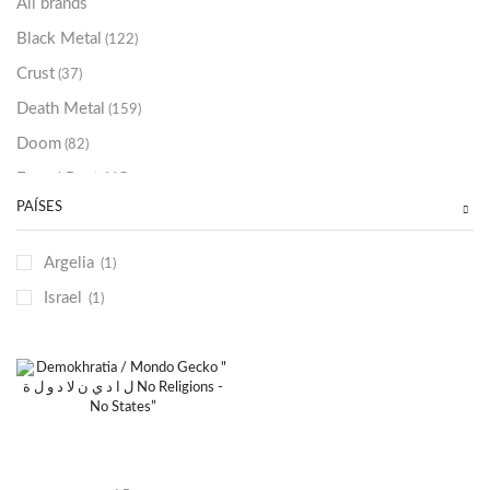
All brands
Black Metal
(122)
Crust
(37)
Death Metal
(159)
Doom
(82)
Emo / Post-HC
(21)
PAÍSES
Grindcore
(85)
Hard Rock
(48)
Argelia
(1)
Hardcore
(153)
Israel
(1)
Heavy Metal
(91)
Otros
(38)
Prog
(25)
Punk
(146)
Sludge
(35)