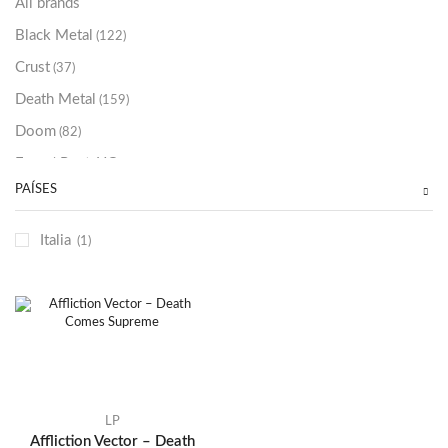
All brands
Black Metal
(122)
Crust
(37)
Death Metal
(159)
Doom
(82)
Emo / Post-HC
(21)
PAÍSES
Grindcore
(85)
Hard Rock
(48)
Italia
(1)
Hardcore
(153)
Heavy Metal
(91)
Otros
(38)
Prog
(25)
Punk
(146)
Sludge
(35)
LP
Affliction Vector – Death