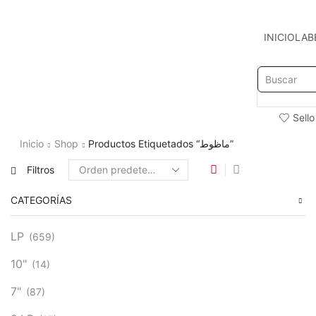
INICIO
LAB
Sello
Inicio
Shop
Productos Etiquetados “ماظوط”
Filtros
CATEGORÍAS
LP
(659)
10"
(14)
7"
(87)