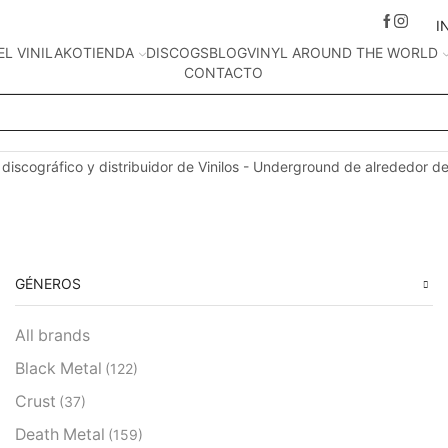
I
EL VINILAKO
TIENDA
DISCOGS
BLOG
VINYL AROUND THE WORLD
CONTACTO
Search
input
 discográfico y distribuidor de Vinilos - Underground de alrededor d
GÉNEROS
All brands
Black Metal
(122)
Crust
(37)
Death Metal
(159)