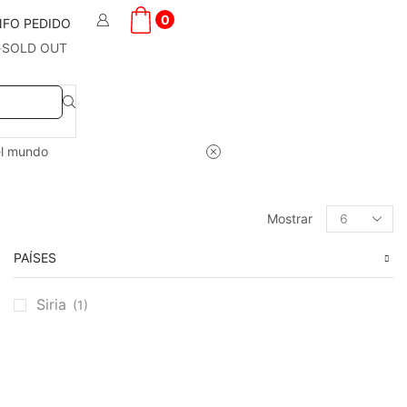
0
NFO PEDIDO
SOLD OUT
el mundo
Products
Mostrar
per
page
PAÍSES
Siria
(1)