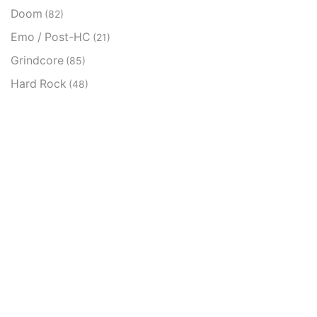
Doom
(82)
Emo / Post-HC
(21)
Grindcore
(85)
Hard Rock
(48)
Hardcore
(153)
Heavy Metal
(91)
Otros
(38)
Prog
(25)
Punk
(146)
Sludge
(35)
Stoner
(22)
Thrash Metal
(108)