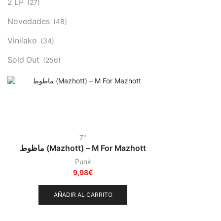
2 LP
(27)
Novedades
(48)
Vinilako
(34)
Sold Out
(256)
7"
ماظوط (Mazhott) – M For Mazhott
Punk
9,98
€
AÑADIR AL CARRITO